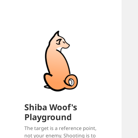
Shiba Woof's
Playground
The target is a reference point,
not your enemy. Shooting is to