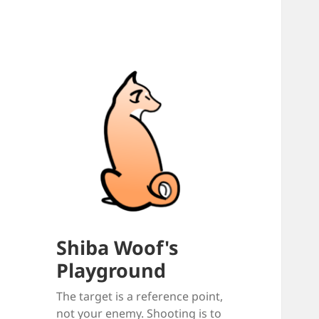
Shiba Woof's
Playground
The target is a reference point,
not your enemy. Shooting is to