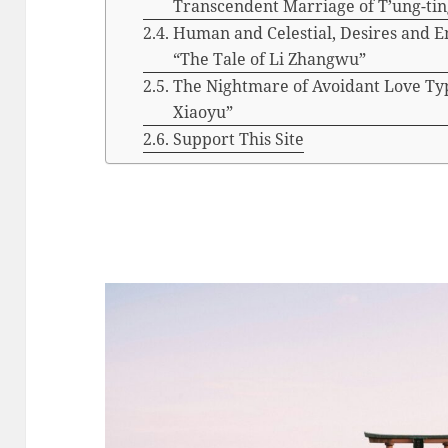
Transcendent Marriage of T’ung-tin
Human and Celestial, Desires and E
“The Tale of Li Zhangwu”
The Nightmare of Avoidant Love Typ
Xiaoyu”
Support This Site