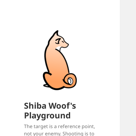
Shiba Woof's
Playground
The target is a reference point,
not your enemy. Shooting is to