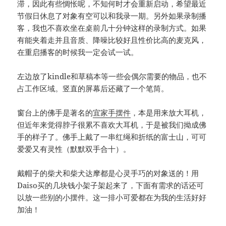
滞，因此有些惆怅呢，不知何时才会重新启动，希望最近
节假日休息了对象有空可以和我录一期。另外如果录制播
客，我也不喜欢坐在桌前几十分钟这样的录制方式。如果
有能夹着走并且音质、降噪比较好且性价比高的麦克风，
在重启播客的时候我一定会试一试。
左边放了kindle和草稿本等一些会偶尔需要的物品，也不
占工作区域。竖直的屏幕后还藏了一个笔筒。
窗台上的佛手是著名的
宜家手摆件
，本是用来放大耳机，
但近年来觉得脖子很累不喜欢大耳机，于是被我们拗成佛
手的样子了。佛手上戴了一串红绳和折纸的富士山，可可
爱爱又有灵性（默默双手合十）。
戴帽子的柴犬和柴犬达摩都是心灵手巧的对象送的！用
Daiso买的几块钱小架子架起来了，下面有需求的话还可
以放一些别的小摆件。这一排小可爱都在为我的生活好好
加油！