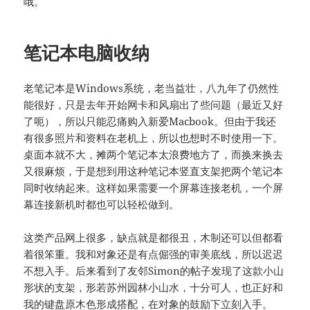
哦。
笔记本电脑收纳
老笔记本是Windows系统，老当益壮，八九年了仍然性
能很好，只是去年开始网卡和风扇出了些问题（最近又好
了呃），所以只能忍痛购入新爱Macbook。但由于我还
有很多照片和资料在老机上，所以也想时不时使用一下。
桌面本就不大，摊两个笔记本太浪费地方了，而换来换去
又很麻烦，于是想到用这种笔记本竖直支架把两个笔记本
同时收纳起来。这样如果需要一个屏幕连接老机，一个屏
幕连接新机时都也可以轻松做到。
这类产品网上很多，缺点就是都很丑，木制还可以但都看
着很笨重。我和对象还是有点倔强的审美底线，所以迟迟
不想入手。后来看到了友邻Simon的帖子发现了这款小山
形状的支架，形若苏州园林小山水，十分可人，也正好和
我的键盘原木色形成搭配，在对象的鼓励下立刻入手。