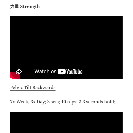
力量 Strength
Pelvic Tilt Backwards
7x Week, 3x Day; 3 sets; 10 reps; 2-3 seconds hold;