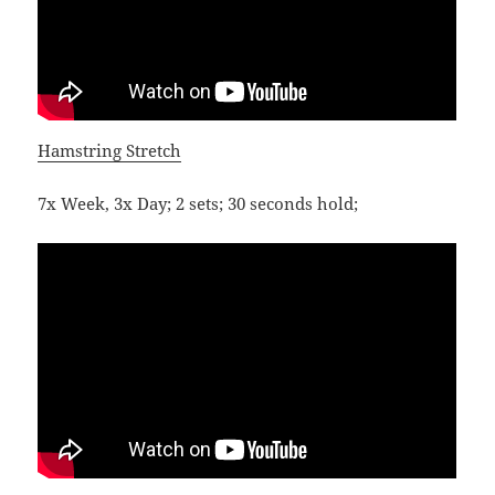
Hamstring Stretch
7x Week, 3x Day; 2 sets; 30 seconds hold;