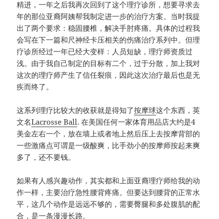
精进，一年之后我再次回到了这个理疗诊所，想要寻求去
年的那位亚裔阿姨帮我制定进一步的治疗方案。当时我提
出了两个要求：稳固腰椎，解决手肘疼痛。具体的过程我
会写在下一篇和尺神经卡压相关的伤痛治疗系列中。但理
疗诊所经过一年已经大变样：人员短缺，理疗师资质过
浅。由于我自己制定的目标有二个，过于分散，加上我对
这次的理疗师产生了信任裂痕，因此这次治疗最后也是无
疾而终了。
这系列理疗比较大的收获就是得知了
按摩球
这个东西，英
文名
Lacrosse Ball
. 在美国任何一家体育用品店大约是4
美金左右一个，放在墙上或者地上然后压上去按摩背部的
一些激痛点可谓是一级酸爽，比手劲小的按摩师按起来爽
多了，还不要钱。
如果有人感兴趣动作，其实都和上面亚裔理疗师给我的动
作一样，主要治疗急性腰背疼痛。但要达到腰背的正常水
平，这几个动作是远远不够的，需要臀腿和多处腹肌的配
合，是一条漫漫长路。