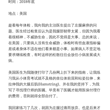
时间：2018年底
地点：美国
趁着每年体检，我向我的主治医生提出了左腿麻痹的问
题。医生经过检查后认为是我腿部韧带太紧，但因为我看
着很精神，不威胁生命，因此不觉得是大事。总的来说，
在美国，只要病人没有生命威胁，体检时有些血液指标偏
差或者身体不适在他们看来都是小事。如果病人不坚定地
要求继续检查，有时这样的松散往往会放任小病发展成大
病。
美国医生为我随便打印了几份网上扒下来的指南，让我练
习我从小体育考试就不及格的坐位体前屈和站姿拉伸，来
拉伸我的大腿后肌(Hamstring)。并在我的坚持下，为我
写了寻找理疗师的医嘱。毕竟有了医嘱才能用医保付理疗
的费用，否则就得全部自付了。
我回家练习了几次，就因为左腿过痛而放弃。也是后来才