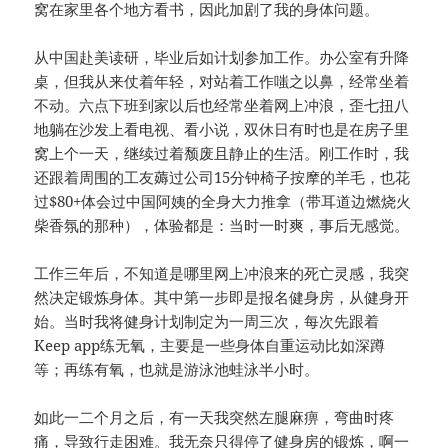
窝在家里各个地方看书，因此加剧了我的身体问题。
从中国赴美读研，毕业后如计划参加工作。办公室有升降
桌，但我从来仗着年轻，对站着工作嗤之以鼻，经常坐着
不动。六点下班到家以后也经常坐着网上冲浪，歪七扭八
地躺在沙发上看电视、看小说，双休日有时也是在房子里
窝上个一天，继续过着颓废且静止的生活。刚工作时，我
还跟着周围的工友薅过公司15分钟椅子按摩的羊毛，也花
过$80+体会过中国阿姨的全身大力推拿（带耳道边燃烧火
柴香氛的那种），体验都是：当时一时爽，事后无感觉。
工作三年后，不知道是哪里网上冲浪来的死亡灵感，我突
然决定锻炼身体。其中第一步即是报名健身房，从健身开
始。当时我将健身计划制定为一周三次，每次先跟着
Keep app练无氧，主要是一些身体自重运动比如深蹲
等；再练有氧，也就是游泳池蛙泳半小时。
如此一二个月之后，有一天我突然左腿麻痹，弯曲时疼
痛，导致行走困难。我无奈只得停了健身房的锻炼，啊一