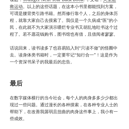
救运动
。以上的这些话题，在这本小书里都能找到方案，
可谓是腰背类引路书籍。然而修行靠个人，之后的身体历
程，就靠大家自己去摸索了。我仅是一个久病成“医”的小
民，在此就不为大家演示嚼烂专业书又胡乱地吐书这个过
程了。若不愿花钱购书，图书馆也有借，且借阅者寥寥。
话说回来，读书读多了也容易陷入到“只读不做”的怪圈中
去。读身体类书籍时，一定要牢记“知行合一”！这是作为
一个资深书呆子的我最后的忠告。
最后
在数字媒体横行的当今社会，每个人的肉身多多少少都出
现过一些问题。通过漫长的各种摸索，在各种专业人士的
帮助下，在改善我孱弱且扭曲的肉身这件事上，我小有一
些成效。