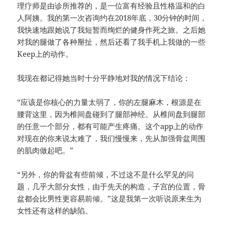
理疗师是由诊所推荐的，是一位富有经验且性格温和的白
人阿姨。我的第一次咨询约在2018年底，30分钟的时间，
我快速地跟她说了我短暂而绚烂的健身作死之旅。之后她
对我的腿做了各种掰扯，然后还看了我手机上我做的一些
Keep上的动作。
我现在都记得她当时十分平静地对我的情况下结论：
“应该是你核心的力量太弱了，你的左腿麻木，根源是在
腰背这里，因为椎间盘碰到了腿部神经。从椎间盘到腿部
的任意一个部分，都有可能产生疼痛。这个app上的动作
对现在的你来说太难了，我们慢慢来，先从加强骨盆周围
的肌肉做起吧。”
“另外，你的骨盆有些前倾，不过这不是什么罕见的问
题，几乎大部分女性，由于先天的构造，子宫的位置，骨
盆都会比男性更容易前倾。”这是我第一次听说原来生为
女性还有这样的缺陷。