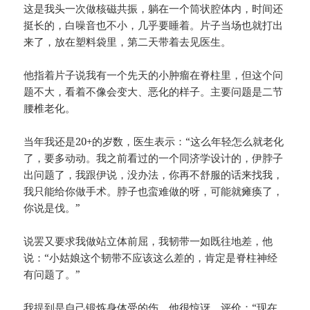
这是我头一次做核磁共振，躺在一个筒状腔体内，时间还
挺长的，白噪音也不小，几乎要睡着。片子当场也就打出
来了，放在塑料袋里，第二天带着去见医生。
他指着片子说我有一个先天的小肿瘤在脊柱里，但这个问
题不大，看着不像会变大、恶化的样子。主要问题是二节
腰椎老化。
当年我还是20+的岁数，医生表示：“这么年轻怎么就老化
了，要多动动。我之前看过的一个同济学设计的，伊脖子
出问题了，我跟伊说，没办法，你再不舒服的话来找我，
我只能给你做手术。脖子也蛮难做的呀，可能就瘫痪了，
你说是伐。”
说罢又要求我做站立体前屈，我韧带一如既往地差，他
说：“小姑娘这个韧带不应该这么差的，肯定是脊柱神经
有问题了。”
我提到是自己锻炼身体受的伤，他很惊讶，评价：“现在