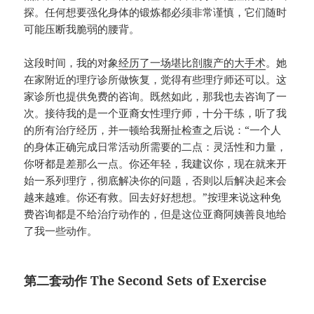
探。任何想要强化身体的锻炼都必须非常谨慎，它们随时
可能压断我脆弱的腰背。
这段时间，我的对象
经历了一场堪比剖腹产的大手术
。她
在家附近的理疗诊所做恢复，觉得有些理疗师还可以。这
家诊所也提供免费的咨询。既然如此，那我也去咨询了一
次。接待我的是一个亚裔女性理疗师，十分干练，听了我
的所有治疗经历，并一顿给我掰扯检查之后说：“一个人
的身体正确完成日常活动所需要的二点：灵活性和力量，
你呀都是差那么一点。你还年轻，我建议你，现在就来开
始一系列理疗，彻底解决你的问题，否则以后解决起来会
越来越难。你还有救。回去好好想想。”按理来说这种免
费咨询都是不给治疗动作的，但是这位亚裔阿姨善良地给
了我一些动作。
第二套动作 The Second Sets of Exercise