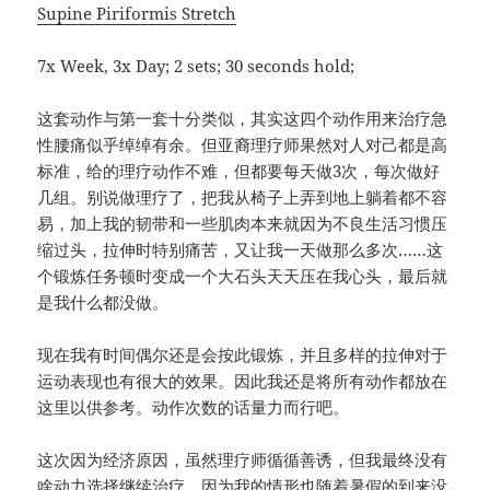
Supine Piriformis Stretch
7x Week, 3x Day; 2 sets; 30 seconds hold;
这套动作与第一套十分类似，其实这四个动作用来治疗急
性腰痛似乎绰绰有余。但亚裔理疗师果然对人对己都是高
标准，给的理疗动作不难，但都要每天做3次，每次做好
几组。别说做理疗了，把我从椅子上弄到地上躺着都不容
易，加上我的韧带和一些肌肉本来就因为不良生活习惯压
缩过头，拉伸时特别痛苦，又让我一天做那么多次……这
个锻炼任务顿时变成一个大石头天天压在我心头，最后就
是我什么都没做。
现在我有时间偶尔还是会按此锻炼，并且多样的拉伸对于
运动表现也有很大的效果。因此我还是将所有动作都放在
这里以供参考。动作次数的话量力而行吧。
这次因为经济原因，虽然理疗师循循善诱，但我最终没有
啥动力选择继续治疗。因为我的情形也随着暑假的到来没