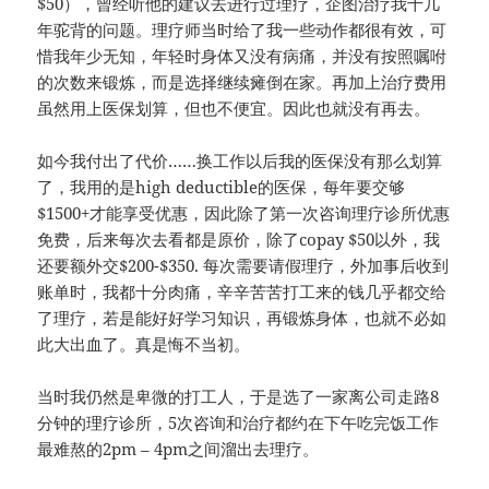
$50），曾经听他的建议去进行过理疗，企图治疗我十几
年驼背的问题。理疗师当时给了我一些动作都很有效，可
惜我年少无知，年轻时身体又没有病痛，并没有按照嘱咐
的次数来锻炼，而是选择继续瘫倒在家。再加上治疗费用
虽然用上医保划算，但也不便宜。因此也就没有再去。
如今我付出了代价……换工作以后我的医保没有那么划算
了，我用的是high deductible的医保，每年要交够
$1500+才能享受优惠，因此除了第一次咨询理疗诊所优惠
免费，后来每次去看都是原价，除了copay $50以外，我
还要额外交$200-$350. 每次需要请假理疗，外加事后收到
账单时，我都十分肉痛，辛辛苦苦打工来的钱几乎都交给
了理疗，若是能好好学习知识，再锻炼身体，也就不必如
此大出血了。真是悔不当初。
当时我仍然是卑微的打工人，于是选了一家离公司走路8
分钟的理疗诊所，5次咨询和治疗都约在下午吃完饭工作
最难熬的2pm – 4pm之间溜出去理疗。