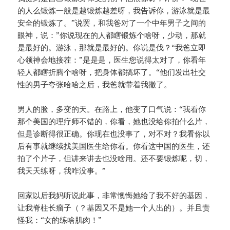
的人么锻炼一般是越锻炼越差呀，我告诉你，游泳就是最
安全的锻炼了。”说罢，和我爸对了一个中年男子之间的
眼神，说：”你说现在的人都瞎锻炼个啥呀，少动，那就
是最好的。游泳，那就是最好的。你说是伐？“我爸立即
心领神会地接茬：”是是是，医生您说得太对了，你看年
轻人都瞎折腾个啥呀，把身体都搞坏了。“他们发出社交
性的男子夸张哈哈之后，我爸就带着我撤了。
男人的脸，多变的天。在路上，他变了口气说：“我看你
那个美国的理疗师不错的，你看，她也没给你拍什么片，
但是诊断得很正确。你现在也没事了，对不对？我看你以
后有事就继续找美国医生给你看。你看这中国的医生，还
拍了个片子，但讲来讲去也没啥用。还不要锻炼呢，切，
我天天练呀，我咋没事。”
回家以后我妈听说此事，非常懊悔她给了我不好的基因，
让我脊柱长瘤子（？基因又不是她一个人出的）。并且责
怪我：“女的练啥肌肉！”