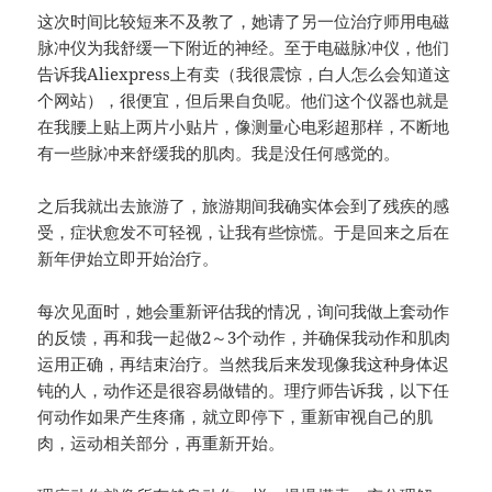
这次时间比较短来不及教了，她请了另一位治疗师用电磁
脉冲仪为我舒缓一下附近的神经。至于电磁脉冲仪，他们
告诉我Aliexpress上有卖（我很震惊，白人怎么会知道这
个网站），很便宜，但后果自负呢。他们这个仪器也就是
在我腰上贴上两片小贴片，像测量心电彩超那样，不断地
有一些脉冲来舒缓我的肌肉。我是没任何感觉的。
之后我就出去旅游了，旅游期间我确实体会到了残疾的感
受，症状愈发不可轻视，让我有些惊慌。于是回来之后在
新年伊始立即开始治疗。
每次见面时，她会重新评估我的情况，询问我做上套动作
的反馈，再和我一起做2～3个动作，并确保我动作和肌肉
运用正确，再结束治疗。当然我后来发现像我这种身体迟
钝的人，动作还是很容易做错的。理疗师告诉我，以下任
何动作如果产生疼痛，就立即停下，重新审视自己的肌
肉，运动相关部分，再重新开始。