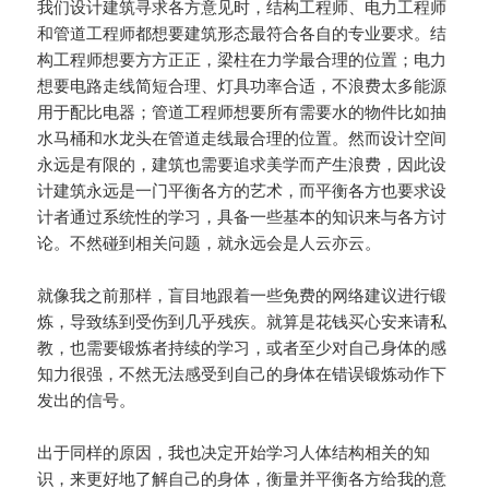
我们设计建筑寻求各方意见时，结构工程师、电力工程师
和管道工程师都想要建筑形态最符合各自的专业要求。结
构工程师想要方方正正，梁柱在力学最合理的位置；电力
想要电路走线简短合理、灯具功率合适，不浪费太多能源
用于配比电器；管道工程师想要所有需要水的物件比如抽
水马桶和水龙头在管道走线最合理的位置。然而设计空间
永远是有限的，建筑也需要追求美学而产生浪费，因此设
计建筑永远是一门平衡各方的艺术，而平衡各方也要求设
计者通过系统性的学习，具备一些基本的知识来与各方讨
论。不然碰到相关问题，就永远会是人云亦云。
就像我之前那样，盲目地跟着一些免费的网络建议进行锻
炼，导致练到受伤到几乎残疾。就算是花钱买心安来请私
教，也需要锻炼者持续的学习，或者至少对自己身体的感
知力很强，不然无法感受到自己的身体在错误锻炼动作下
发出的信号。
出于同样的原因，我也决定开始学习人体结构相关的知
识，来更好地了解自己的身体，衡量并平衡各方给我的意