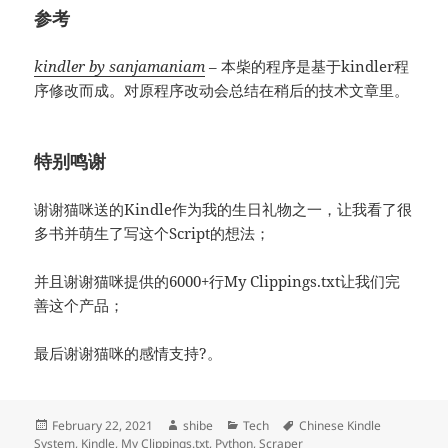
参考
kindler by sanjamaniam
– 本柴的程序是基于kindler程
序修改而成。对原程序改动会总结在稍后的技术文章里。
特别鸣谢
谢谢猫咪送的Kindle作为我的生日礼物之一，让我看了很
多书并萌生了写这个Script的想法；
并且谢谢猫咪提供的6000+行My Clippings.txt让我们完
善这个产品；
最后谢谢猫咪的感情支持?。
Posted
Author
Categories
Tags
February 22, 2021
shibe
Tech
Chinese Kindle
on
System
,
Kindle
,
My Clippings.txt
,
Python
,
Scraper