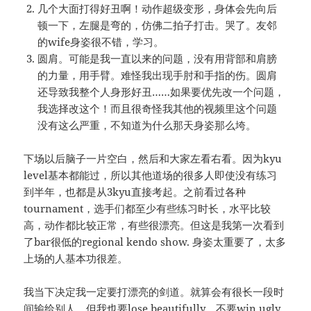
几个大面打得好丑啊！动作超级变形，身体会先向后
顿一下，左腿是弯的，仿佛二拍子打击。哭了。友邻
的wife身姿很不错，学习。
圆肩。可能是我一直以来的问题，没有用背部和肩膀
的力量，用手臂。难怪我出现手肘和手指的伤。圆肩
还导致我整个人身形好丑……如果要优先改一个问题，
我选择改这个！而且很奇怪我其他的视频里这个问题
没有这么严重，不知道为什么那天身姿那么垮。
下场以后脑子一片空白，然后和大家左看右看。因为kyu
level基本都能过，所以其他道场的很多人即使没有练习
到半年，也都是从3kyu直接考起。之前看过各种
tournament，选手们都至少有些练习时长，水平比较
高，动作都比较正常，有些很漂亮。但这是我第一次看到
了bar很低的regional kendo show. 身姿太重要了，太多
上场的人基本功很差。
我当下决定我一定要打漂亮的剑道。就算会有很长一段时
间输给别人，但我也要lose beautifully，不要win ugly