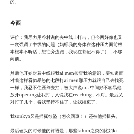
的。
今西
评价：我尽力用谷村说的去中线上打击，但今西好像也又
一次强调了中线的问题（妈呀我的身体在这种压力面前根
本根本不听话，想往旁边跑，我现在都记不得了），不够
向前。
然后他开始对着中线跟我ai men检查我的意识，要知道面
对着这样看似暴怒的七段打ai men那压力就跟自己去找死
一样，我忍不住歪剑去挡，被大声说no. 中间好不容易他
放开opening让我打，又说我在reaching，不对。最后又
对打了几个，看我坚持不住了，让我结束了。
我sonkyo又是摇摇欲坠（怎么回事！）还被他摇摇头。
最后磕头的时候他的评语是，那些kihon之类的比如ki