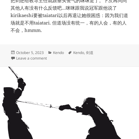
把剑还给教导主任就跟垂头丧气的咪咪走了。下次再问问
其他人有没有什么反馈吧…咪咪跟我说冠军跟他说了
kirikaeshi要被taiatari以后再退让她很困惑：因为我们道
场就是不用taiatari. 但道场没有统一，有的人会，有的人
不会，hmmm.
Posted
Categories
Tags
October 5, 2023
Kendo
Kendo
,
剑道
on
on Kendo Practice Notes Season 004 | 剑道笔记 第四
Leave a comment