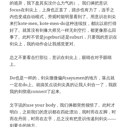
的诡异，我下盘其实没什么力气的）。我们俩把意识
focus在剑尖上，上身也正直了，踏步也有力了，连手之
内也变成自动模式，旁观时能明显看到了。用意识在剑尖
来打kote-men, kote-men-do这种连续技，都比以前打得
好了。就算没有剑像大师兄一样无剑空打，都更像那么回
事了。此时不管是jogeburi还是suburi，只要我的意识在
剑尖上，我的动作会让我感觉更对。
总之不要看击打部位，意识在剑尖上，眼睛在对手眼睛
上。
Do也是一样的，剑尖微微偏向sayumen的地方，落点就
一定在do上。就搞笑点说剑尖真的让我人剑合一了，我跟
我的剑彻底connect了起来。
文字说的use your body，我们俩都突然领悟了。此时才
明白，之前我们的意识都在四处漂泊，我时而在左脚，时
而在丹田，时而在左手，总之没有把意识传递到剑尖——
剑要去的地方。