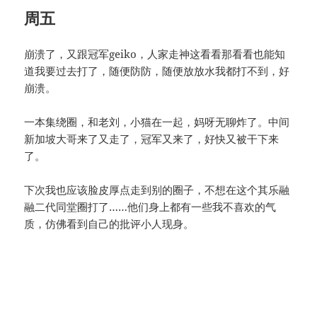
周五
崩溃了，又跟冠军geiko，人家走神这看看那看看也能知
道我要过去打了，随便防防，随便放放水我都打不到，好
崩溃。
一本集绕圈，和老刘，小猫在一起，妈呀无聊炸了。中间
新加坡大哥来了又走了，冠军又来了，好快又被干下来
了。
下次我也应该脸皮厚点走到别的圈子，不想在这个其乐融
融二代同堂圈打了……他们身上都有一些我不喜欢的气
质，仿佛看到自己的批评小人现身。