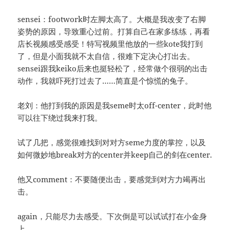
sensei：footwork时左脚太高了。大概是我改变了右脚
姿势的原因，导致重心过前。打算自己在家多练练，再看
店长视频感受感受！特写视频里他放的一些kote我打到
了，但是小面我就不太自信，很难下定决心打出去。
sensei跟我keiko后来也挺轻松了，经常做个很弱的出击
动作，我就吓死打过去了……简直是个惊慌的兔子。
老刘：他打到我的原因是我seme时太off-center，此时他
可以往下绕过我来打我。
试了几把，感觉很难找到对对方seme力度的掌控，以及
如何微妙地break对方的center并keep自己的剑在center.
他又comment：不要随便出击，要感觉到对方力竭再出
击。
again，只能尽力去感受。下次倒是可以试试打在小金身
上。