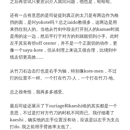
之后再尝试只要意识介入就出问题，他也是，哈哈哈。
还有一点有意思的是司徒提到真正的太刀是有两边作为格
挡的面，是叫yokote吗？总之iaido教很多，这两边是用
来挡住别人的。当他从竹剑中段去打开别人的kamae时就
是用的这一边，然后平行于对方的剑就能切到小手。此时
左手其实有些off center，并不是一个正面切的动作，更
像一个sayu-kote，但从剑理上来说又很合理，比绕到中
线去切更高效……
从竹刀右边击打也是右手为轴，特别像kote-men，不过
打的位置不一样。一个打在竹刀-人，一个打在竹刀-地。
总之很奇怪，我再多多感受。
最后司徒还展示了下suriage和kaeshi啥的其实都是一个
意思，不过是打对方竹刀的时机不同而已。我仔细看了
kaeshi，确实他的左手位置没有动，应该是以左手为支点
打do. 我之前用手臂效率太低了。