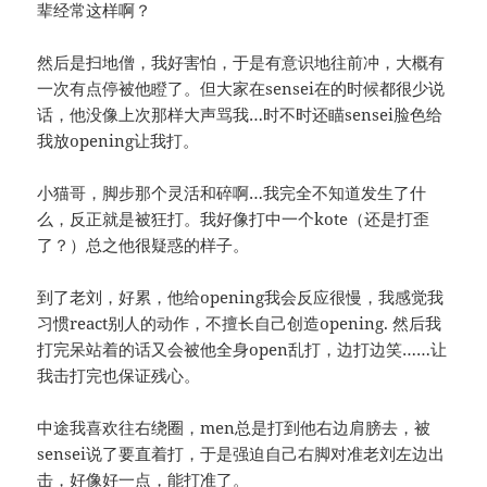
辈经常这样啊？
然后是扫地僧，我好害怕，于是有意识地往前冲，大概有
一次有点停被他瞪了。但大家在sensei在的时候都很少说
话，他没像上次那样大声骂我…时不时还瞄sensei脸色给
我放opening让我打。
小猫哥，脚步那个灵活和碎啊…我完全不知道发生了什
么，反正就是被狂打。我好像打中一个kote（还是打歪
了？）总之他很疑惑的样子。
到了老刘，好累，他给opening我会反应很慢，我感觉我
习惯react别人的动作，不擅长自己创造opening. 然后我
打完呆站着的话又会被他全身open乱打，边打边笑……让
我击打完也保证残心。
中途我喜欢往右绕圈，men总是打到他右边肩膀去，被
sensei说了要直着打，于是强迫自己右脚对准老刘左边出
击，好像好一点，能打准了。