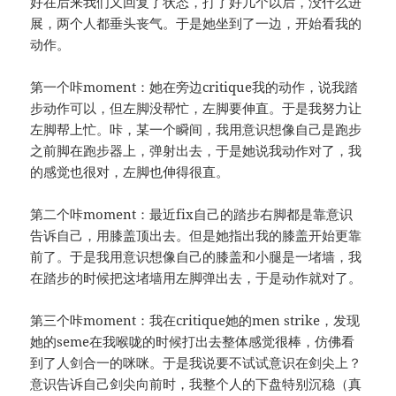
好在后来我们又回复了状态，打了好几个以后，没什么进
展，两个人都垂头丧气。于是她坐到了一边，开始看我的
动作。
第一个咔moment：她在旁边critique我的动作，说我踏
步动作可以，但左脚没帮忙，左脚要伸直。于是我努力让
左脚帮上忙。咔，某一个瞬间，我用意识想像自己是跑步
之前脚在跑步器上，弹射出去，于是她说我动作对了，我
的感觉也很对，左脚也伸得很直。
第二个咔moment：最近fix自己的踏步右脚都是靠意识
告诉自己，用膝盖顶出去。但是她指出我的膝盖开始更靠
前了。于是我用意识想像自己的膝盖和小腿是一堵墙，我
在踏步的时候把这堵墙用左脚弹出去，于是动作就对了。
第三个咔moment：我在critique她的men strike，发现
她的seme在我喉咙的时候打出去整体感觉很棒，仿佛看
到了人剑合一的咪咪。于是我说要不试试意识在剑尖上？
意识告诉自己剑尖向前时，我整个人的下盘特别沉稳（真