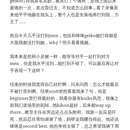
geiko打得我莫名其妙…被莫打了个痛死，是我上面以来
最痛的一次，差点昏过去。不知道怎么回事…看了录像原
来他平平地砸在我头上，整个人也是先落地再打到我，力
王了……
然后今天几乎没打到men，包括和咪咪geiko她打得都是
大面我都没打到她，why？明天看看视频。
我本来是想和小灵猴一样，能等等对手一起打到对方
men，但是我水平没到…能打到不错了。可以最后再让对
手表现一下这样？
结束的时候我觉得自己好烂啊，问东问西：怎么才能最后
不被打歪剑啊。结果scott突然看着我来了句，你是
beginner里打得最好的，我看你最有koike风范，很像之
前我们道场里的BJM…他kihon超好，后来都way up
there…教导主任在旁边还点点头附和。我第一反应是吓
死，然后忍住害怕谢谢了他，妈呀这我哪当得起。他还说
咪咪是second best. 他也夸得太狠了，总之希望我俩下周