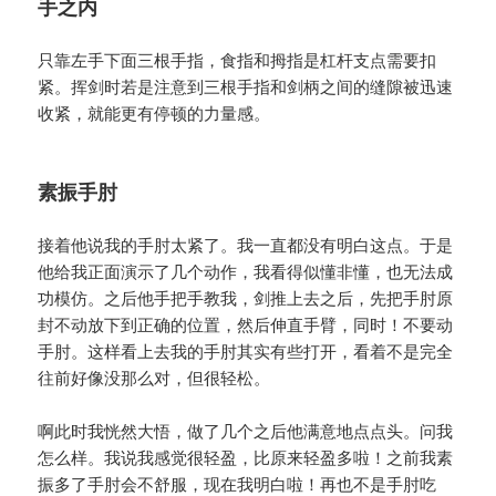
手之内
只靠左手下面三根手指，食指和拇指是杠杆支点需要扣
紧。挥剑时若是注意到三根手指和剑柄之间的缝隙被迅速
收紧，就能更有停顿的力量感。
素振手肘
接着他说我的手肘太紧了。我一直都没有明白这点。于是
他给我正面演示了几个动作，我看得似懂非懂，也无法成
功模仿。之后他手把手教我，剑推上去之后，先把手肘原
封不动放下到正确的位置，然后伸直手臂，同时！不要动
手肘。这样看上去我的手肘其实有些打开，看着不是完全
往前好像没那么对，但很轻松。
啊此时我恍然大悟，做了几个之后他满意地点点头。问我
怎么样。我说我感觉很轻盈，比原来轻盈多啦！之前我素
振多了手肘会不舒服，现在我明白啦！再也不是手肘吃