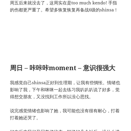
周五后来就没去了，这周实在是too much kendo! 手指
的伤都更严重了。希望多恢复恢复再备战6级的shinsa！
周日 – 咔咔咔moment – 意识很强大
我感觉自己shinsa正好到生理期，让我有些惆怅。情绪也
影响了我，下午和咪咪一起去练习我叭叭叭说了好多，觉
得想交朋友，又没找到工作所以没心思找。
说完感觉情绪也影响了她，我可能也没有很有耐心，打着
打着她还哭了。