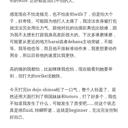
邻的wife. 正好都是我们不怕的人。
感觉现在不怕龙猫兄，也不怕友邻wife了，但是怕大个
子，好奇怪。可能因为他打人太痛了，我没法舍身被打也
就没法完全用出力气。跟他对抗的估摸距离也比较难，因
为我不太擅长打跟我身高差距很大的。下次多琢磨琢磨，
可能要从更近的地方harai或者debana主动突破，不能
等。我等他也等，而且他不按标准动作来，我更想要动作
周全，所以目前他的速度比我更快。
高的矮的我都怕，比如咪咪我也怕，现在能看到她要举
剑，但打大的strike没她快。
今天打完in dojo shinsa松了一口气，整个人轻盈了。居
然还用大面打到了韩国妹妹和totoro，打了好多个，我也
不知道我发生了什么，可能发生了质变吧……但这个状态
真是很fluid, 转瞬即逝，这就是beginner，无法完全控制
好自己。