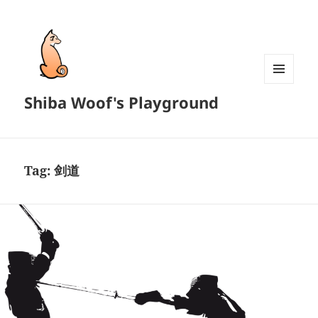
MENU
Shiba Woof's Playground
AND
WIDGETS
Tag:
剑道